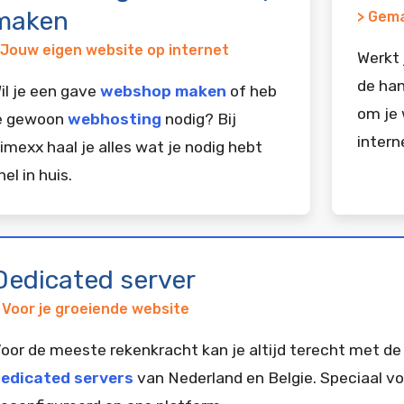
maken
> Gema
 Jouw eigen website op internet
Werkt 
de han
il je een gave
webshop maken
of heb
om je 
e gewoon
webhosting
nodig? Bij
intern
imexx haal je alles wat je nodig hebt
nel in huis.
Dedicated server
 Voor je groeiende website
oor de meeste rekenkracht kan je altijd terecht met de
edicated servers
van Nederland en Belgie. Speciaal vo