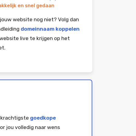
kkelijk en snel gedaan
jouw website nog niet? Volg dan
dleiding
domeinnaam koppelen
website live te krijgen op het
et.
 krachtigste
goedkope
or jou volledig naar wens