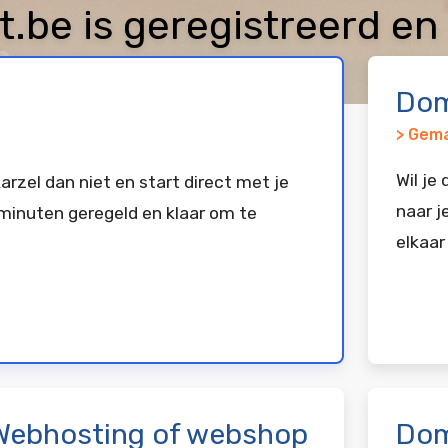
be is geregistreerd en
Dom
> Gema
Wil je
arzel dan niet en start direct met je
naar j
minuten geregeld en klaar om te
elkaar
Webhosting of webshop
Dom