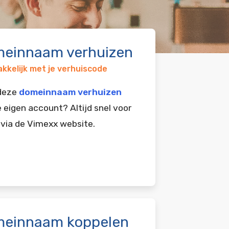
einnaam verhuizen
kkelijk met je verhuiscode
 deze
domeinnaam verhuizen
e eigen account? Altijd snel voor
 via de Vimexx website.
einnaam koppelen